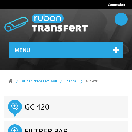
Connexion
MENU
Ruban transfert noir
Zebra
GC 420
GC 420
FILTRER PAR