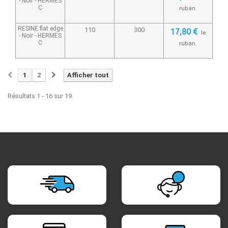
- Noir -
HERMES
C
ruban.
RESINE flat edge
110
300
17,80 €
le
- Noir -
HERMES
C
ruban.
1
2
Afficher tout
Résultats 1 - 16 sur 19.