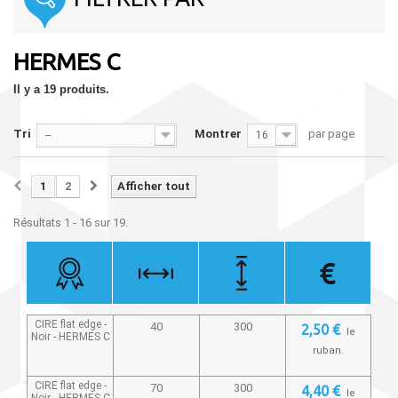
HERMES C
Il y a 19 produits.
Tri
Montrer
par page
--
16
1
2
Afficher tout
Résultats 1 - 16 sur 19.
CIRE flat edge -
40
300
2,50 €
le
Noir -
HERMES C
ruban.
CIRE flat edge -
70
300
4,40 €
le
Noir -
HERMES C