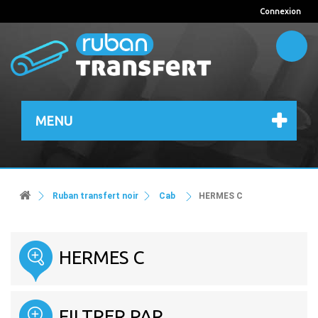
Connexion
MENU
Ruban transfert noir
Cab
HERMES C
HERMES C
FILTRER PAR