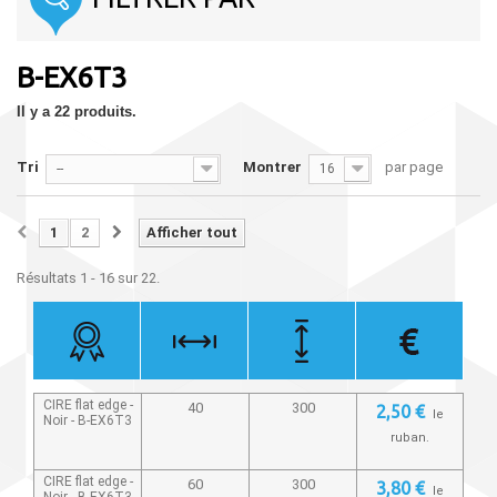
B-EX6T3
Il y a 22 produits.
Tri
Montrer
par page
--
16
1
2
Afficher tout
Résultats 1 - 16 sur 22.
CIRE flat edge -
40
300
2,50 €
le
Noir -
B-EX6T3
ruban.
CIRE flat edge -
60
300
3,80 €
le
Noir -
B-EX6T3