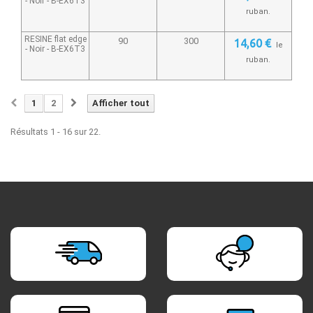
- Noir -
B-EX6T3
ruban.
RESINE flat edge
90
300
14,60 €
le
- Noir -
B-EX6T3
ruban.
1
2
Afficher tout
Résultats 1 - 16 sur 22.