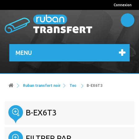
Connexion
MENU
Ruban transfert noir
Tec
B-EX6T3
B-EX6T3
FILTRER PAR