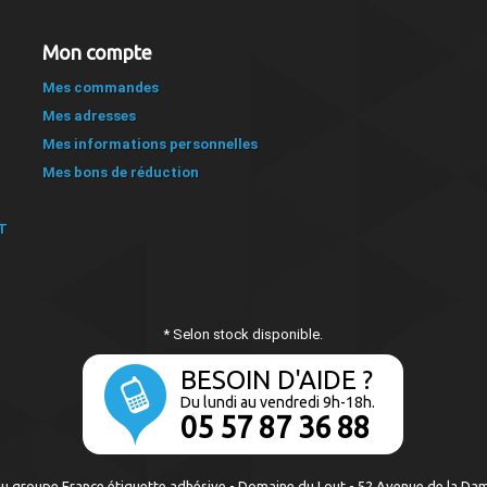
Mon compte
Mes commandes
Mes adresses
Mes informations personnelles
Mes bons de réduction
T
* Selon stock disponible.
BESOIN D'AIDE ?
Du lundi au vendredi 9h-18h.
05 57 87 36 88
roupe France étiquette adhésive - Domaine du Lout - 52 Avenue de la Dame