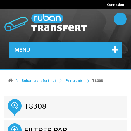
Connexion
MENU
Ruban transfert noir
Printronix
T8308
T8308
FILTRER PAR