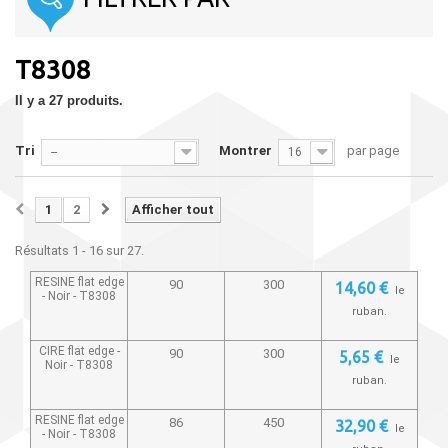
T8308
Il y a 27 produits.
Tri
Montrer
par page
--
16
1
2
Afficher tout
Résultats 1 - 16 sur 27.
RESINE flat edge
90
300
14,60 €
le
- Noir -
T8308
ruban.
CIRE flat edge -
90
300
5,65 €
le
Noir -
T8308
ruban.
RESINE flat edge
86
450
32,90 €
le
- Noir -
T8308