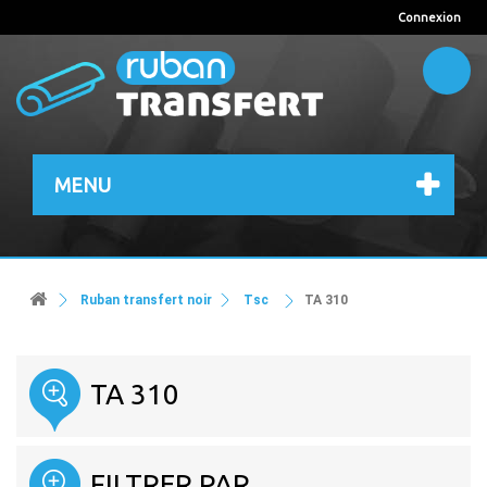
Connexion
MENU
Ruban transfert noir
Tsc
TA 310
TA 310
FILTRER PAR