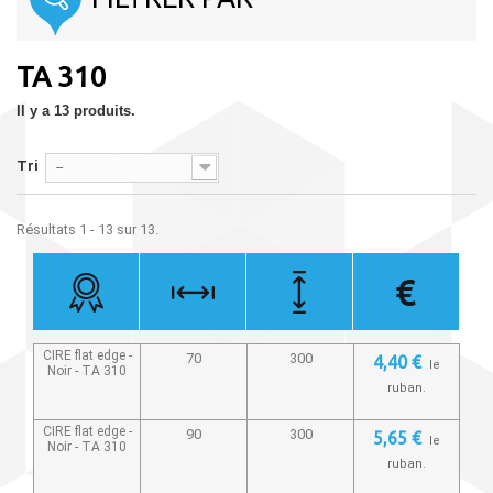
TA 310
Il y a 13 produits.
Tri
--
Résultats 1 - 13 sur 13.
CIRE flat edge -
70
300
4,40 €
le
Noir -
TA 310
ruban.
CIRE flat edge -
90
300
5,65 €
le
Noir -
TA 310
ruban.